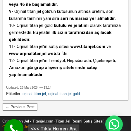
veya 46 ile başlamalıdır.
9- Orjinal titan jel gold’un kutusunun altında üretim, son
kullanma tarihinin yanı sıra
seri numarası yer almalıdır.
10- Orjinal titan jel gold
kutulu ve jelatinli
olarak tarafınıza
gelmektedir. Bu jelatin
ilk sizin tarafınızdan açılacak
şekildedir.
11- Orjinal titan jel’in satış sitesi
www.titanjel.com
ve
www.orjinaltitanjel.web.tr
‘dir.
12- Orjinal titan jel’in Trendyol, Hepsiburada, Çiçeksepeti,
Amazon gibi
grup alışveriş sitelerinde satışı
yapılmamaktadır.
Updated: 26 Mart 2024 — 13:14
Etiketler:
orjinal titan jel
,
orjinal titan jel gold
← Previous Post
Orjinal Titan Jel - Titanjel.com (Titan Jel Resmi Satış Sitesi) © 2016
Orjinal Titan Jel
<<< Tıkla Hemen Ara