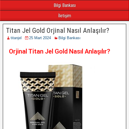
Bilgi Bankası
İletişim
Titan Jel Gold Orjinal Nasıl Anlaşılır?
titanjel
25 Mart 2024
Bilgi Bankası
Orjinal Titan Jel Gold Nasıl Anlaşılır?